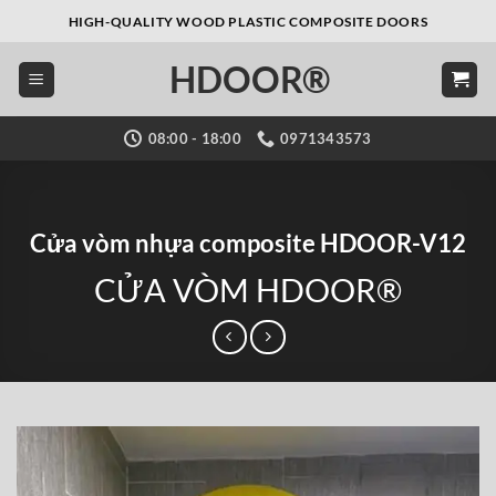
Bỏ
HIGH-QUALITY WOOD PLASTIC COMPOSITE DOORS
qua
HDOOR®
nội
dung
08:00 - 18:00
0971343573
Cửa vòm nhựa composite HDOOR-V12
CỬA VÒM HDOOR®