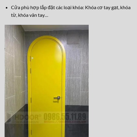
từ, kh
óa vân tay…