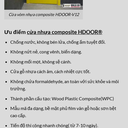
Cửa vòm nhựa composite HDOOR-V12
Ưu điểm
cửa nhựa composite HDOOR®
Chống nước, không bén lửa, chống ẩm tuyệt đối.
Không nứt nẻ, cong vênh, biến dạng.
Không mối mọt, không sệ cánh.
Cửa gỗ nhựa cách âm, cách nhiệt cực tốt.
Không chứa formaldehyde, an toàn với sức khỏe và môi
trường.
Thành phần cấu tạo: Wood Plastic Composite(WPC)
Mẫu mã đa dạng, bề mặt phủ film vân gỗ hoặc sơn bệt
cao cấp.
Tiến độ thi công nhanh chóng( từ 7-10 ngày).
Độ bền, tuổi thọ sản phẩm lên tới 35 năm.