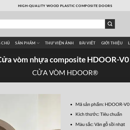
HIGH-QUALITY WOOD PLASTIC COMPOSITE DOORS
 CHỦ
SẢN PHẨM
THƯ VIỆN ẢNH
BÀI VIẾT
GIỚI THIỆU
Cửa vòm nhựa composite HDOOR-V0
CỬA VÒM HDOOR®
Mã sản phẩm: HDOOR-V0
Kích thước: Tiêu chuẩn
Màu sắc: Vân gỗ sồi nhạt