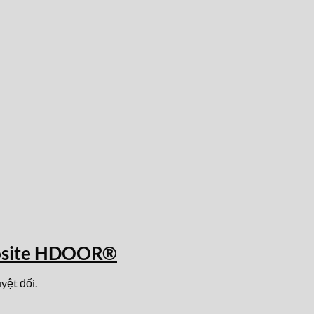
osite HDOOR®
yệt đối.