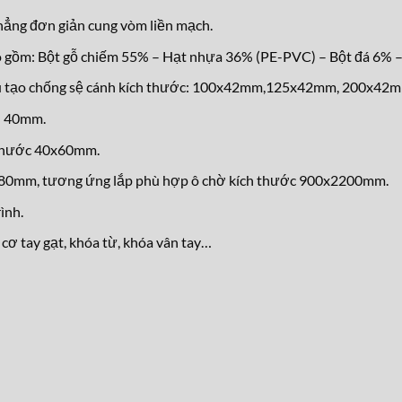
ẳng đơn giản cung vòm liền mạch.
 gồm: Bột gỗ chiếm 55% – Hạt nhựa 36% (PE-PVC) – Bột đá 6% –
ấu tạo chống sệ cánh kích thước: 100x42mm,125x42mm, 200x42
n 40mm.
 thước 40x60mm.
2180mm, tương ứng lắp phù hợp ô chờ kích thước 900x2200mm.
ình.
cơ tay gạt, khóa từ, kh
óa vân tay…