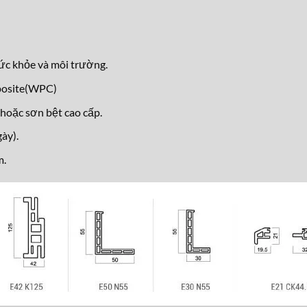
ức khỏe và môi trường.
posite(WPC)
hoặc sơn bệt cao cấp.
ày).
m.