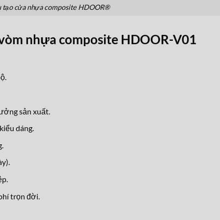
 tạo cửa nhựa composite HDOOR®
a vòm nhựa composite HDOOR-V01
ộ.
xưởng sản xuất.
kiểu dáng.
.
y).
ệp.
hí trọn đời.