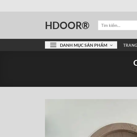
Bỏ
qua
nội
HDOOR®
Tìm
dung
kiếm:
DANH MỤC SẢN PHẨM
TRANG