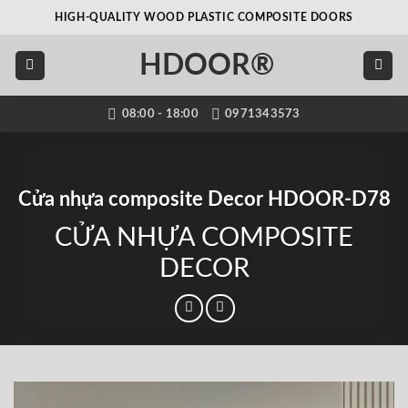
Bỏ
HIGH-QUALITY WOOD PLASTIC COMPOSITE DOORS
qua
nội
HDOOR®
dung
08:00 - 18:00
0971343573
Cửa nhựa composite Decor HDOOR-D78
CỬA NHỰA COMPOSITE
DECOR