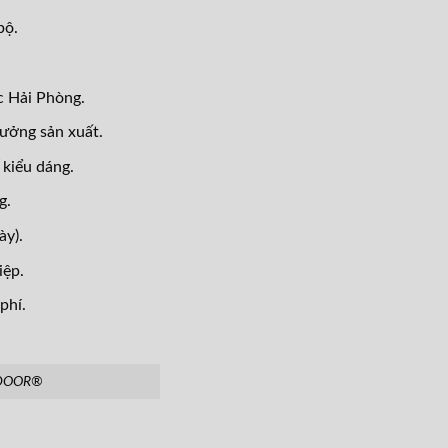
bộ.
c Hải Phòng.
xưởng sản xuất.
 kiểu dáng.
g.
ày).
iệp.
phí.
 HDOOR®