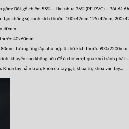
o gồm: Bột gỗ chiếm 55% – Hạt nhựa 36% (PE-PVC) – Bột đá 6%
ấu tạo chống sệ cánh kích thước: 100x42mm,125x42mm, 200x
ẩn 40mm.
h thước 40x60mm.
2180mm, tương ứng lắp phù hợp ô chờ kích thước 900x2200mm.
rình, khuyến cáo không nên để ô chờ vượt quá khổ tránh phát si
a: Khóa tay nắm tròn, khóa cơ tay gạt, khóa từ, kh
óa vân tay…