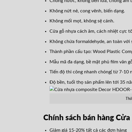
Chống nước, không bén lửa, chống ẩm t
Không nứt nẻ, cong vênh, biến dạng.
Không mối mọt, không sệ cánh.
Cửa gỗ nhựa cách âm, cách nhiệt cực tố
Không chứa formaldehyde, an toàn với 
Thành phần cấu tạo: Wood Plastic Co
Mẫu mã đa dạng, bề mặt phủ film vân gỗ
Tiến độ thi công nhanh chóng( từ 7-10 n
Độ bền, tuổi thọ sản phẩm lên tới 35 n
Thô
Chính sách bán hàng Cử
Giảm giá 15-20% tất cả các đơn hàng