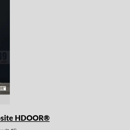
osite HDOOR®