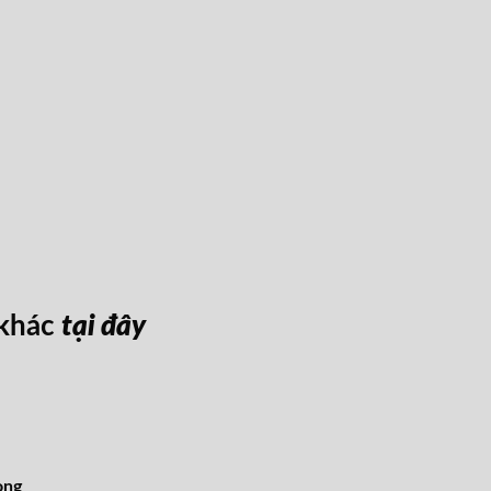
 khác
tại đây
òng