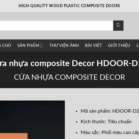
HIGH-QUALITY WOOD PLASTIC COMPOSITE DOORS
G CHỦ
SẢN PHẨM
THƯ VIỆN ẢNH
BÀI VIẾT
GIỚI THIỆU
L
ửa nhựa composite Decor HDOOR-D
CỬA NHỰA COMPOSITE DECOR
Mã sản phẩm: HDOOR-D
Kích thước: Tiêu chuẩn
Màu sắc: Phối màu cao cấ