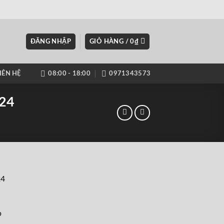
ĐĂNG NHẬP
GIỎ HÀNG /
0
₫
IÊN HỆ
08:00 - 18:00
0971343573
24
24
p