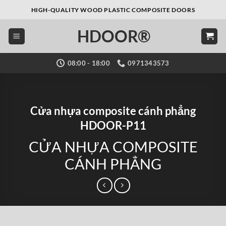
Bỏ
HIGH-QUALITY WOOD PLASTIC COMPOSITE DOORS
qua
HDOOR®
nội
dung
08:00 - 18:00
0971343573
Cửa nhựa composite cánh phẳng
HDOOR-P11
CỬA NHỰA COMPOSITE
CÁNH PHẲNG