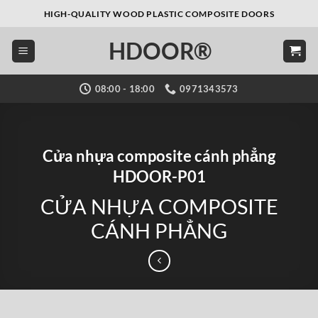
Bỏ
HIGH-QUALITY WOOD PLASTIC COMPOSITE DOORS
qua
HDOOR®
nội
dung
08:00 - 18:00
0971343573
Cửa nhựa composite cánh phẳng
HDOOR-P01
CỬA NHỰA COMPOSITE
CÁNH PHẲNG