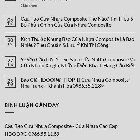
ở
1 bình luận
TOP
39+
Mẫu
Cấu Tạo Cửa Nhựa Composite Thế Nào? Tìm Hiểu 5
06
Cửa
Th4
Bộ Phận Chính Của Cửa Nhựa Composite
Nhựa
Composite
Không
2
có
Cánh
Kích Thước Khung Bao Cửa Nhựa Composite Là Bao
30
bình
Đẹp
luận
Th3
Nhiêu? Tiêu Chuẩn & Lưu Ý Khi Thi Công
Cho
ở
Không
Cấu
Không
Gian
Tạo
có
Rộng
5 Điều Cần Lưu Ý – So Sánh Cửa Nhựa Composite Và
27
Cửa
bình
Nhựa
luận
Th3
Cửa Nhôm Xingfa, Những Điều Khách Hàng Cần Biết
Composite
ở
Thế
Kích
Không
Nào?
Thước
có
Báo Giá HDOOR®| [TOP 1] Cửa Nhựa Composite
25
Tìm
Khung
bình
Hiểu
Bao
luận
Th3
Nha Trang – Khánh Hòa 0986.55.11.89
5
Cửa
ở
Bộ
Nhựa
5
Không
Phận
Composite
Điều
có
Chính
Là
Cần
bình
BÌNH LUẬN GẦN ĐÂY
Của
Bao
Lưu
luận
Cửa
Nhiêu?
Ý
ở
Nhựa
Tiêu
–
Báo
Composite
Chuẩn
So
Giá
&
Sánh
HDOOR®|
Lưu
Cửa
[TOP
Cấu Tạo Cửa Nhựa Composite - Cửa Nhựa Cao Cấp
Ý
Nhựa
1]
Khi
Composite
Cửa
HDOOR® 0986.55.11.89
Thi
Và
Nhựa