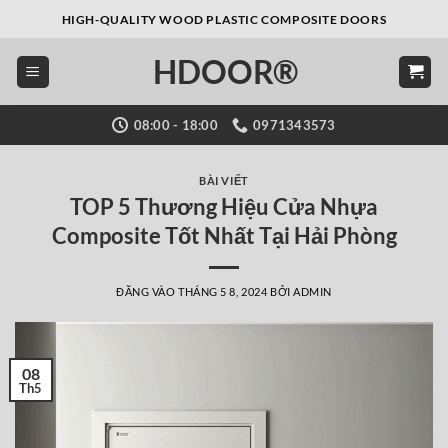
Bỏ
HIGH-QUALITY WOOD PLASTIC COMPOSITE DOORS
qua
HDOOR®
nội
dung
08:00 - 18:00
0971343573
BÀI VIẾT
TOP 5 Thương Hiệu Cửa Nhựa
Composite Tốt Nhất Tại Hải Phòng
ĐĂNG VÀO
THÁNG 5 8, 2024
BỞI
ADMIN
08
Th5