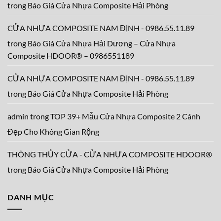
Công
Cửa
Composite
trong
Báo Giá Cửa Nhựa Composite Hải Phòng
Nhôm
Nha
Xingfa,
Trang
Những
–
Điều
Khánh
CỬA NHỰA COMPOSITE NAM ĐỊNH - 0986.55.11.89
Khách
Hòa
Hàng
0986.55.11.89
trong
Báo Giá Cửa Nhựa Hải Dương – Cửa Nhựa
Cần
Biết
Composite HDOOR® – 0986551189
CỬA NHỰA COMPOSITE NAM ĐỊNH - 0986.55.11.89
trong
Báo Giá Cửa Nhựa Composite Hải Phòng
admin
trong
TOP 39+ Mẫu Cửa Nhựa Composite 2 Cánh
Đẹp Cho Không Gian Rộng
THÔNG THỦY CỬA - CỬA NHỰA COMPOSITE HDOOR®
trong
Báo Giá Cửa Nhựa Composite Hải Phòng
DANH MỤC