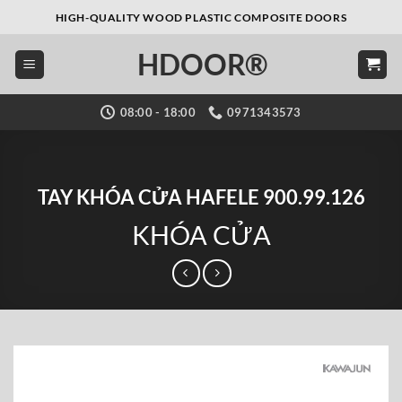
Bỏ
HIGH-QUALITY WOOD PLASTIC COMPOSITE DOORS
qua
HDOOR®
nội
dung
08:00 - 18:00
0971343573
TAY KHÓA CỬA HAFELE 900.99.126
KHÓA CỬA