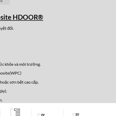
61
osite HDOOR®
yệt đối.
ức khỏe và môi trường.
posite(WPC)
hoặc sơn bệt cao cấp.
ày).
m.