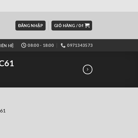
ĐĂNG NHẬP
GIỎ HÀNG /
0
₫
08:00 - 18:00
0971343573
LIÊN HỆ
PC61
61