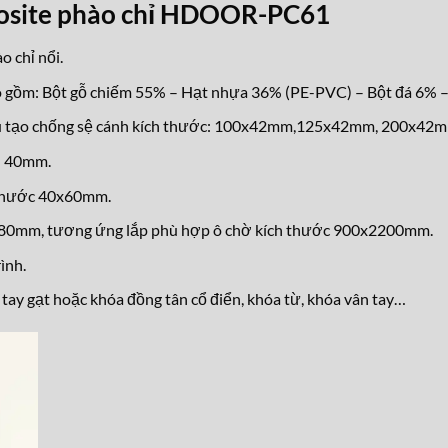
osite phào chỉ HDOOR-PC61
 chỉ nổi.
 gồm: Bột gỗ chiếm 55% – Hạt nhựa 36% (PE-PVC) – Bột đá 6% –
ấu tạo chống sệ cánh kích thước: 100x42mm,125x42mm, 200x42
n 40mm.
 thước 40x60mm.
2180mm, tương ứng lắp phù hợp ô chờ kích thước 900x2200mm.
ình.
tay gạt hoặc khóa đồng tân cổ điển, khóa từ, kh
óa vân tay…