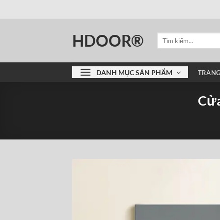
Bỏ
qua
nội
HDOOR®
Tìm
dung
kiếm:
DANH MỤC SẢN PHẨM
TRANG
Cửa