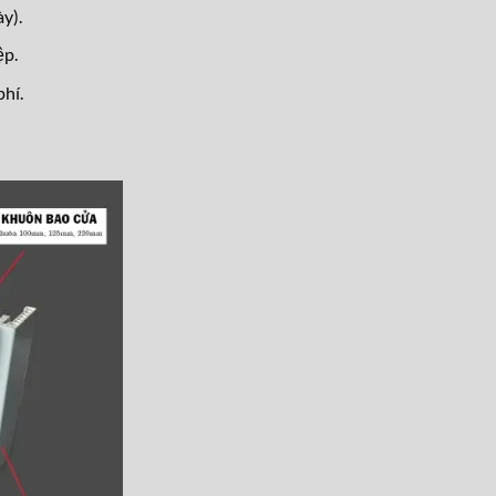
y).
ệp.
hí.