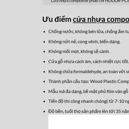
Cửa nhựa composite phào chỉ HDOOR-PC
Ưu điểm
cửa nhựa comp
Chống nước, không bén lửa, chống ẩm tu
Không nứt nẻ, cong vênh, biến dạng.
Không mối mọt, không sệ cánh.
Cửa gỗ nhựa cách âm, cách nhiệt cực tốt.
Không chứa formaldehyde, an toàn với s
Thành phần cấu tạo: Wood Plastic Com
Mẫu mã đa dạng, bề mặt phủ film vân gỗ 
Tiến độ thi công nhanh chóng( từ 7-10 ng
Độ bền, tuổi thọ sản phẩm lên tới 35 nă