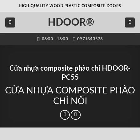
Bỏ
HIGH-QUALITY WOOD PLASTIC COMPOSITE DOORS
qua
nội
HDOOR®
dung
08:00 - 18:00
0971343573
Cửa nhựa composite phào chỉ HDOOR-
PC55
CỬA NHỰA COMPOSITE PHÀO
CHỈ NỔI