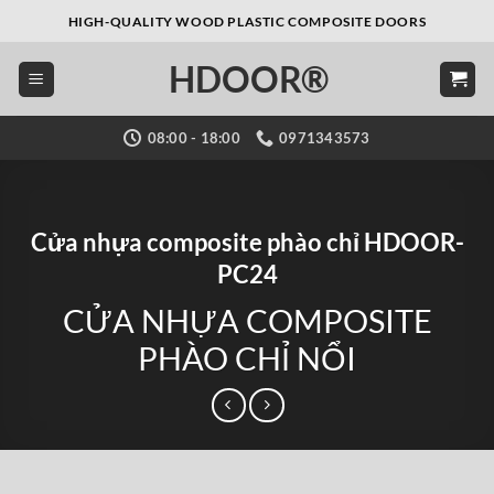
Bỏ
HIGH-QUALITY WOOD PLASTIC COMPOSITE DOORS
qua
HDOOR®
nội
dung
08:00 - 18:00
0971343573
Cửa nhựa composite phào chỉ HDOOR-
PC24
CỬA NHỰA COMPOSITE
PHÀO CHỈ NỔI