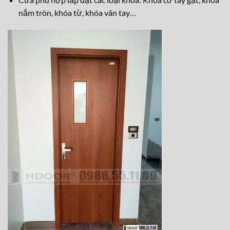
nắm tròn, khóa từ, kh
óa vân tay…