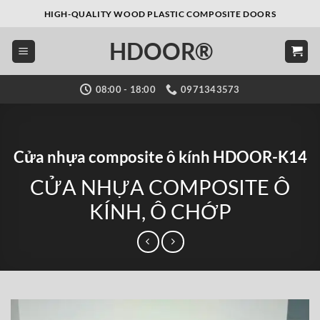
Bỏ
HIGH-QUALITY WOOD PLASTIC COMPOSITE DOORS
qua
HDOOR®
nội
dung
08:00 - 18:00
0971343573
Cửa nhựa composite ô kính HDOOR-K14
CỬA NHỰA COMPOSITE Ô
KÍNH, Ô CHỚP