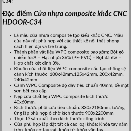
C34:
Đặc điểm
Cửa nhựa composite khắc CNC
HDOOR-C34
Là mẫu cửa nhựa composite tạo kiểu khắc CNC. Mẫu
cửa này rất phù hợp với các thiết kế nội thất phong
cách hiện đại và trẻ trung.
Thành phần vật liệu WPC composite bao gồm: Bột gỗ
chiếm 55% – Hạt nhựa 36% (PE-PVC) – Bột đá 6% –
Hợp chất kết dính 3%.
Khuôn cửa chất liệu WPC composite cấu tạo chống sệ
cánh kích thước: 100x42mm,125x42mm, 200x42mm,
240x42mm.
Cánh WPC Composite độ dày tiêu chuẩn 40mm, bề mặt
sơn bệt cao cấp.
Nẹp cửa chất liệu WPC composite kích thước
40x60mm.
Kích thước phôi cửa tiêu chuẩn: 830x2180mm, tương
ứng lắp phù hợp ô chờ kích thước 900x2200mm.
Thực tế sản xuất theo kích thước công trình.
Cửa phù hợp lắp đặt tất cả các loại khóa: Khóa tay nắm
tròn, khóa cơ tay gạt, khóa từ, kh
óa vân tay…