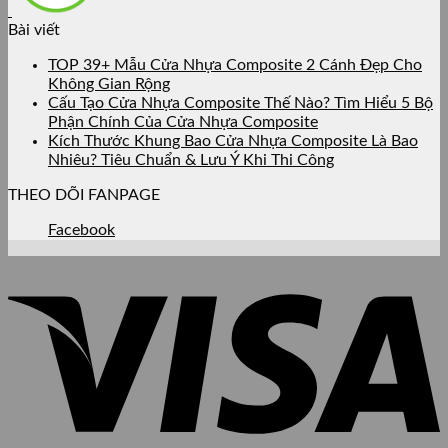
Bài viết
TOP 39+ Mẫu Cửa Nhựa Composite 2 Cánh Đẹp Cho
Không Gian Rộng
Cấu Tạo Cửa Nhựa Composite Thế Nào? Tìm Hiểu 5 Bộ
Phận Chính Của Cửa Nhựa Composite
Kích Thước Khung Bao Cửa Nhựa Composite Là Bao
Nhiêu? Tiêu Chuẩn & Lưu Ý Khi Thi Công
THEO DÕI FANPAGE
Facebook
V