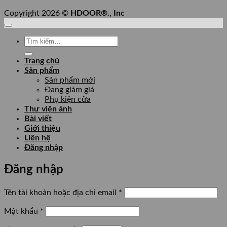
Copyright 2026 ©
HDOOR®., Inc
Tìm
kiếm:
Trang chủ
Sản phẩm
Sản phẩm mới
Đang giảm giá
Phụ kiện cửa
Thư viện ảnh
Bài viết
Giới thiệu
Liên hệ
Đăng nhập
Đăng nhập
Bắt
Tên tài khoản hoặc địa chỉ email
*
buộc
Bắt
Mật khẩu
*
buộc