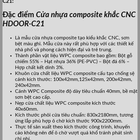
C21:
Đặc điểm
Cửa nhựa composite khắc CNC
HDOOR-C21
Là mẫu cửa nhựa composite tạo kiểu khắc CNC, sơn
bệt màu ghi. Mẫu cửa này rất phù hợp với các thiết kế
nhà phố và phong cách hiện đại và trẻ trung.
Thành phần vật liệu WPC composite bao gồm: Bột gỗ
chiếm 55% – Hạt nhựa 36% (PE-PVC) – Bột đá 6% –
Hợp chất kết dính 3%.
Khuôn cửa chất liệu WPC composite cấu tạo chống sệ
cánh kích thước: 100x42mm,125x42mm, 200x42mm,
240x42mm.
Cánh WPC Composite độ dày tiêu chuẩn 40mm, bề mặt
sơn bệt cao cấp.
Nẹp cửa chất liệu WPC composite kích thước
40x60mm.
Kích thước phôi cửa tiêu chuẩn: 830x2180mm, tương
ứng lắp phù hợp ô chờ kích thước 900x2200mm.
Thực tế sản xuất theo kích thước công trình, khuyến
cáo không nên để ô chờ vượt quá khổ tránh phát sinh
chi phí.