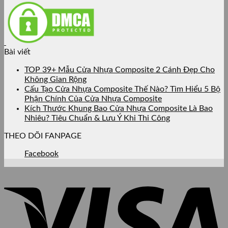
Bài viết
TOP 39+ Mẫu Cửa Nhựa Composite 2 Cánh Đẹp Cho
Không Gian Rộng
Cấu Tạo Cửa Nhựa Composite Thế Nào? Tìm Hiểu 5 Bộ
Phận Chính Của Cửa Nhựa Composite
Kích Thước Khung Bao Cửa Nhựa Composite Là Bao
Nhiêu? Tiêu Chuẩn & Lưu Ý Khi Thi Công
THEO DÕI FANPAGE
Facebook
V