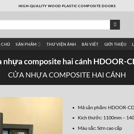
HIGH-QUALITY WOOD PLASTIC COMPOSITE DOORS
 CHỦ
SẢN PHẨM
THƯ VIỆN ẢNH
BÀI VIẾT
GIỚI THIỆU
 nhựa composite hai cánh HDOOR-
CỬA NHỰA COMPOSITE HAI CÁNH
Mã sản phẩm: HDOOR-C
Kích thước: 1100mm – 1
Màu sắc: Sơn cao cấp