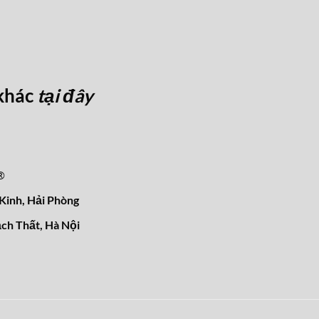
khác
tại đây
®
inh, Hải Phòng
ch Thất, Hà Nội