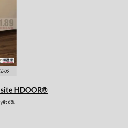
-CD05
osite HDOOR®
yệt đối.