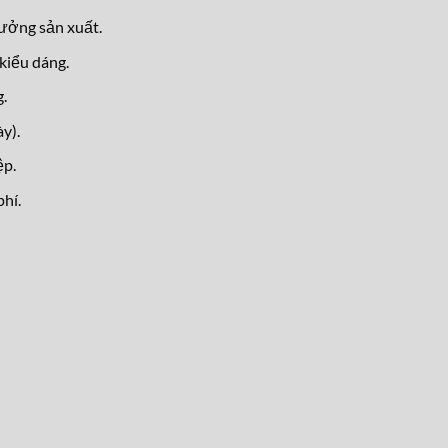
xưởng sản xuất.
kiểu dáng.
.
y).
ệp.
hí.