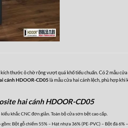
kích thước ô chờ rộng vượt quá khổ tiểu chuẩn. Có 2 mẫu cửa h
hai cánh HDOOR-CD05
là mẫu cửa hai cánh lệch, phù hợp khi 
osite hai cánh HDOOR-CD05
 kiểu khắc CNC đơn giản. Toàn bộ cửa sơn bệt cao cấp
.
 gồm: Bột gỗ chiếm 55% – Hạt nhựa 36% (PE-PVC) – Bột đá 6% –