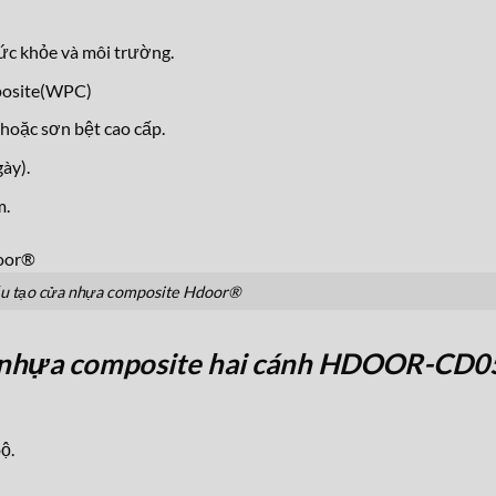
ức khỏe và môi trường.
posite(WPC)
hoặc sơn bệt cao cấp.
ày).
m.
u tạo cửa nhựa composite Hdoor®
nhựa composite hai cánh HDOOR-CD0
ộ.