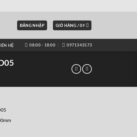
ĐĂNG NHẬP
GIỎ HÀNG /
0
₫
08:00 - 18:00
0971343573
LIÊN HỆ
CD05
D05
400mm