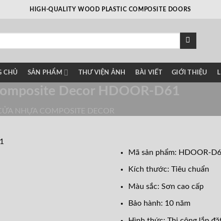
HIGH-QUALITY WOOD PLASTIC COMPOSITE DOORS
G CHỦ
SẢN PHẨM
THƯ VIỆN ẢNH
BÀI VIẾT
GIỚI THIỆU
L
composite Decor HDOOR-D61
CỬA NHỰA COMPOSITE DECOR
Mã sản phẩm: HDOOR-D
Kích thước: Tiêu chuẩn
Màu sắc: Sơn cao cấp
Bảo hành: 10 năm
Hình thức: Thi công lắp đặ