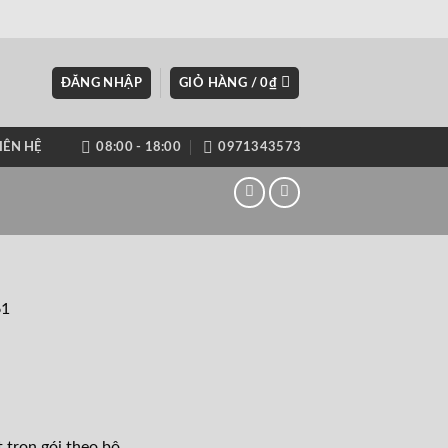
ĐĂNG NHẬP
GIỎ HÀNG /
0
₫
IÊN HỆ
08:00 - 18:00
0971343573
61
t trọn gói theo bộ