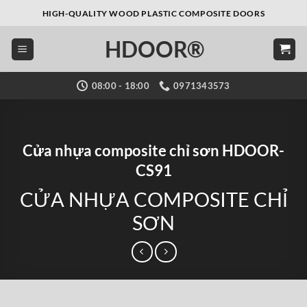
Bỏ
HIGH-QUALITY WOOD PLASTIC COMPOSITE DOORS
qua
HDOOR®
nội
dung
08:00 - 18:00
0971343573
Cửa nhựa composite chỉ sơn HDOOR-
CS91
CỬA NHỰA COMPOSITE CHỈ
SƠN