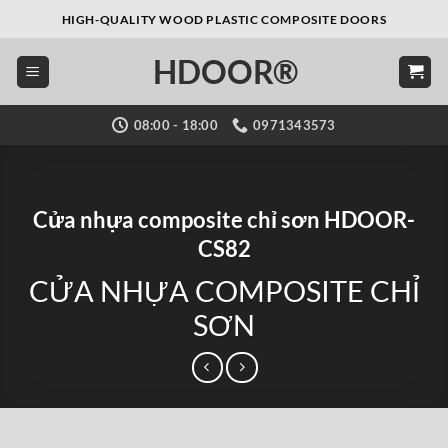
Bỏ
HIGH-QUALITY WOOD PLASTIC COMPOSITE DOORS
qua
HDOOR®
nội
dung
08:00 - 18:00
0971343573
Cửa nhựa composite chỉ sơn HDOOR-
CS82
CỬA NHỰA COMPOSITE CHỈ
SƠN