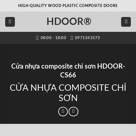
Bỏ
HIGH-QUALITY WOOD PLASTIC COMPOSITE DOORS
qua
nội
HDOOR®
dung
08:00 - 18:00
0971343573
Cửa nhựa composite chỉ sơn HDOOR-
CS66
CỬA NHỰA COMPOSITE CHỈ
SƠN