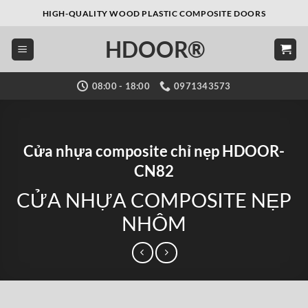
Bỏ
HIGH-QUALITY WOOD PLASTIC COMPOSITE DOORS
qua
HDOOR®
nội
dung
08:00 - 18:00
0971343573
Cửa nhựa composite chỉ nẹp HDOOR-
CN82
CỬA NHỰA COMPOSITE NẸP
NHÔM