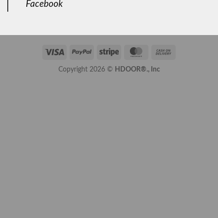
Facebook
Visa
PayPal
Stripe
MasterCard
Cash
On
Copyright 2026 ©
HDOOR®., Inc
Delivery