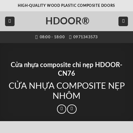
Bỏ
HIGH-QUALITY WOOD PLASTIC COMPOSITE DOORS
qua
nội
HDOOR®
dung
08:00 - 18:00
0971343573
Cửa nhựa composite chỉ nẹp HDOOR-
CN76
CỬA NHỰA COMPOSITE NẸP
NHÔM