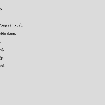
ộ.
ưởng sản xuất.
kiểu dáng.
.
y).
ệp.
hí.