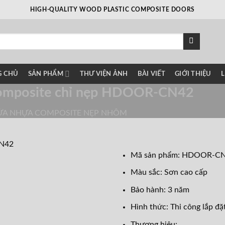
HIGH-QUALITY WOOD PLASTIC COMPOSITE DOORS
G CHỦ
SẢN PHẨM
THƯ VIỆN ẢNH
BÀI VIẾT
GIỚI THIỆU
L
omposite chỉ nẹp HDOOR-CN42
ỬA NHỰA COMPOSITE NẸP NHÔM
Mã sản phẩm: HDOOR-C
Màu sắc: Sơn cao cấp
Bảo hành: 3 năm
Hình thức: Thi công lắp đặt
Thương hiệu: