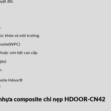
yệt đối.
.
ức khỏe và môi trường.
posite(WPC)
hoặc sơn bệt cao cấp.
ày).
m.
®
a nhựa composite chỉ nẹp HDOOR-CN42