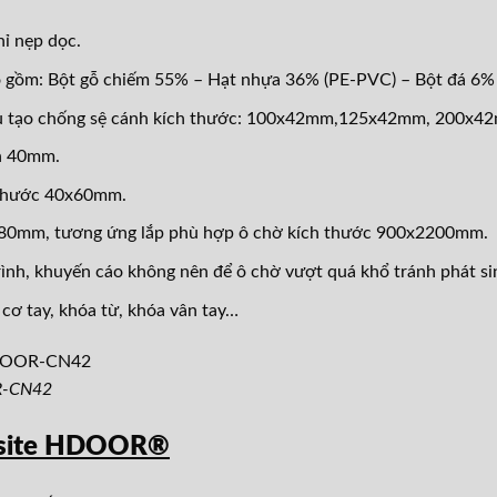
ỉ nẹp dọc.
 gồm: Bột gỗ chiếm 55% – Hạt nhựa 36% (PE-PVC) – Bột đá 6% 
ấu tạo chống sệ cánh kích thước: 100x42mm,125x42mm, 200x
n 40mm.
 thước 40x60mm.
180mm, tương ứng lắp phù hợp ô chờ kích thước 900x2200mm.
rình, khuyến cáo không nên để ô chờ vượt quá khổ tránh phát sin
 cơ tay, khóa từ, khóa vân tay…
R-CN42
osite HDOOR®