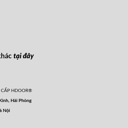
khác
tại đây
O CẤP HDOOR®
inh, Hải Phòng
à Nội