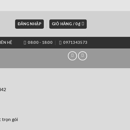
ĐĂNG NHẬP
GIỎ HÀNG /
0
₫
IÊN HỆ
08:00 - 18:00
0971343573
N42
 trọn gói