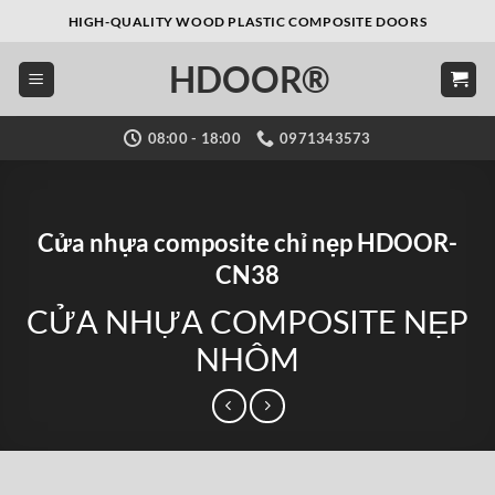
Bỏ
HIGH-QUALITY WOOD PLASTIC COMPOSITE DOORS
qua
HDOOR®
nội
dung
08:00 - 18:00
0971343573
Cửa nhựa composite chỉ nẹp HDOOR-
CN38
CỬA NHỰA COMPOSITE NẸP
NHÔM