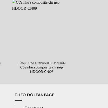
M
CỬA NHỰA COMPOSITE NẸP NHÔM
CỬA NHỰA COMPO
Cửa nhựa composite chỉ nẹp
Cửa nhựa compo
HDOOR-CN09
HDOOR
THEO DÕI FANPAGE