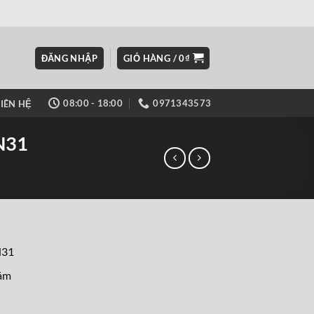
ĐĂNG NHẬP
GIỎ HÀNG /
0
₫
08:00 - 18:00
0971343573
LIÊN HỆ
N31
N31
xám