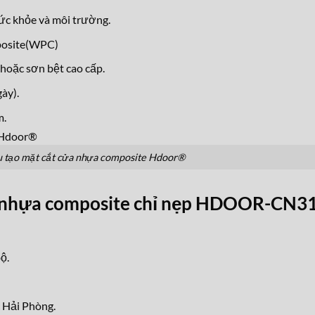
ức khỏe và môi trường.
posite(WPC)
hoặc sơn bệt cao cấp.
ày).
m.
 tạo mặt cắt cửa nhựa composite Hdoor®
a nhựa composite chỉ nẹp HDOOR-CN3
ộ.
c Hải Phòng.