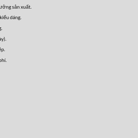
xưởng sản xuất.
kiểu dáng.
.
y).
ệp.
hí.