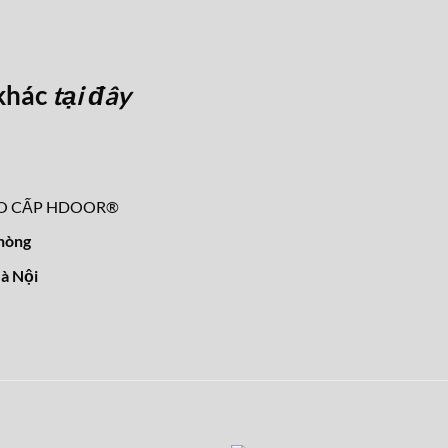
khác
tại đây
O CẤP HDOOR®
hòng
à Nội