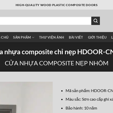
HIGH-QUALITY WOOD PLASTIC COMPOSITE DOORS
 CHỦ
SẢN PHẨM
THƯ VIỆN ẢNH
BÀI VIẾT
GIỚI THIỆU
a nhựa composite chỉ nẹp HDOOR-C
CỬA NHỰA COMPOSITE NẸP NHÔM
Mã sản phẩm: HDOOR-C
Màu sắc: Sơn cao cấp ghi 
Bảo hành: 10 năm