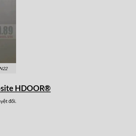
CN22
osite HDOOR®
yệt đối.