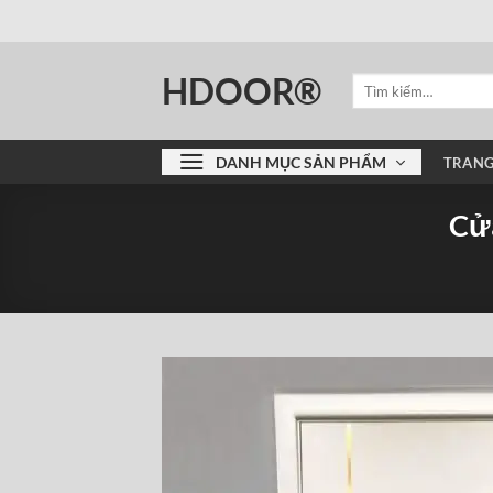
Bỏ
qua
nội
HDOOR®
Tìm
dung
kiếm:
DANH MỤC SẢN PHẨM
TRANG
Cử