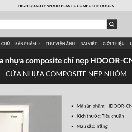
HIGH-QUALITY WOOD PLASTIC COMPOSITE DOORS
 CHỦ
SẢN PHẨM
THƯ VIỆN ẢNH
BÀI VIẾT
GIỚI THIỆU
a nhựa composite chỉ nẹp HDOOR-C
CỬA NHỰA COMPOSITE NẸP NHÔM
Mã sản phẩm: HDOOR-C
Kích thước: Tiêu chuẩn
Màu sắc: Trắng