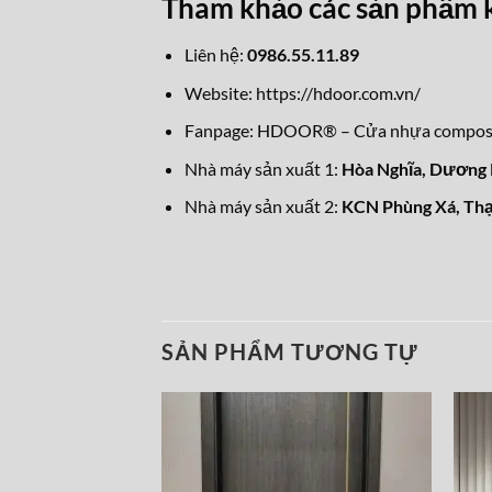
Tham khảo các sản phẩm 
Liên hệ:
0986.55.11.89
Website:
https://hdoor.com.vn/
Fanpage:
HDOOR® – Cửa nhựa composit
Nhà máy sản xuất 1:
Hòa Nghĩa,
Dương K
Nhà máy sản xuất 2:
KCN Phùng Xá, Thạ
SẢN PHẨM TƯƠNG TỰ