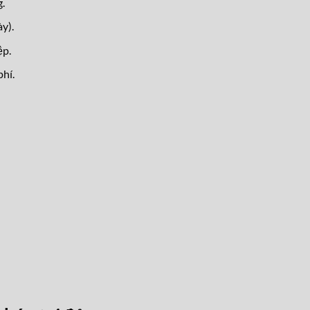
.
y).
ệp.
hí.