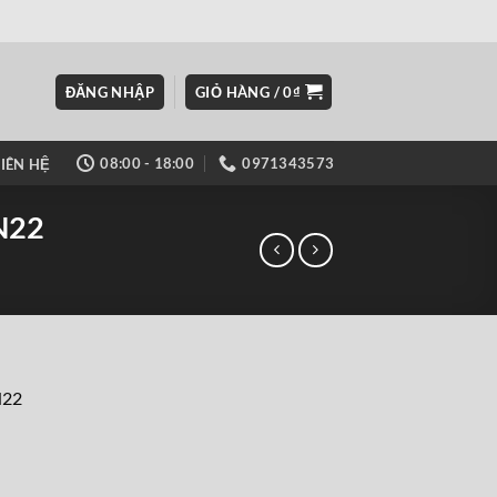
ĐĂNG NHẬP
GIỎ HÀNG /
0
₫
08:00 - 18:00
0971343573
LIÊN HỆ
N22
N22