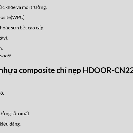
ức khỏe và môi trường.
posite(WPC)
hoặc sơn bệt cao cấp.
ày).
m.
door®
a nhựa composite chỉ nẹp HDOOR-CN2
ộ.
xưởng sản xuất.
kiểu dáng.