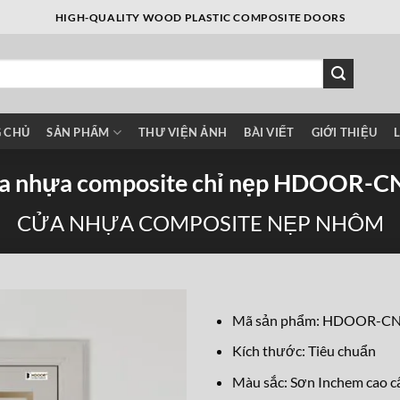
HIGH-QUALITY WOOD PLASTIC COMPOSITE DOORS
 CHỦ
SẢN PHẨM
THƯ VIỆN ẢNH
BÀI VIẾT
GIỚI THIỆU
a nhựa composite chỉ nẹp HDOOR-C
CỬA NHỰA COMPOSITE NẸP NHÔM
Mã sản phẩm: HDOOR-C
Kích thước: Tiêu chuẩn
Màu sắc: Sơn Inchem cao c