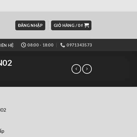
ĐĂNG NHẬP
GIỎ HÀNG /
0
₫
08:00 - 18:00
0971343573
LIÊN HỆ
N02
N02
ấp