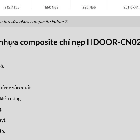
u tạo cửa nhựa composite Hdoor®
a nhựa composite chỉ nẹp HDOOR-CN0
ộ.
xưởng sản xuất.
kiểu dáng.
.
y).
ệp.