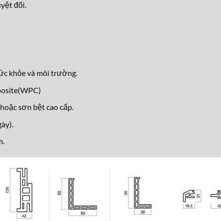
yệt đối.
ức khỏe và môi trường.
posite(WPC)
hoặc sơn bệt cao cấp.
ày).
m.