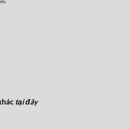
hí.
khác
tại đây