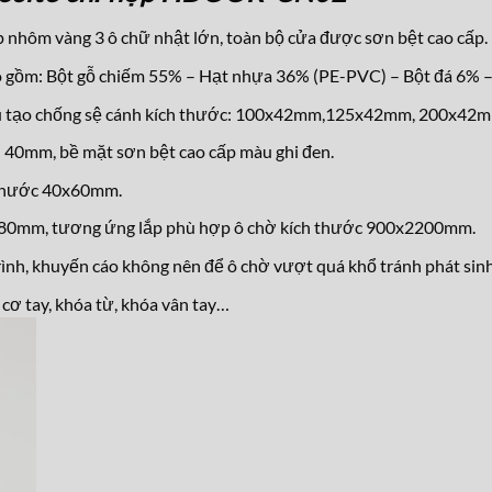
 nhôm vàng 3 ô chữ nhật lớn, toàn bộ cửa được sơn bệt cao cấp.
 gồm: Bột gỗ chiếm 55% – Hạt nhựa 36% (PE-PVC) – Bột đá 6% –
ấu tạo chống sệ cánh kích thước: 100x42mm,125x42mm, 200x42
40mm, bề mặt sơn bệt cao cấp màu ghi đen.
 thước 40x60mm.
2180mm, tương ứng lắp phù hợp ô chờ kích thước 900x2200mm.
ình, khuyến cáo không nên để ô chờ vượt quá khổ tránh phát sinh 
cơ tay, khóa từ, kh
óa vân tay…