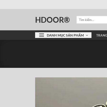
Bỏ
qua
nội
HDOOR®
Tìm
dung
kiếm:
DANH MỤC SẢN PHẨM
TRANG