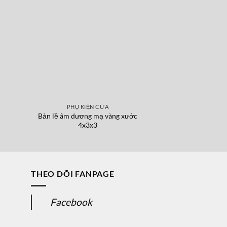
PHỤ KIỆN CỬA
KHÓA 
Bản lề âm dương mạ vàng xước
THÂN KHOÁ HAFE
4x3x3
ĐEN
THEO DÕI FANPAGE
Facebook