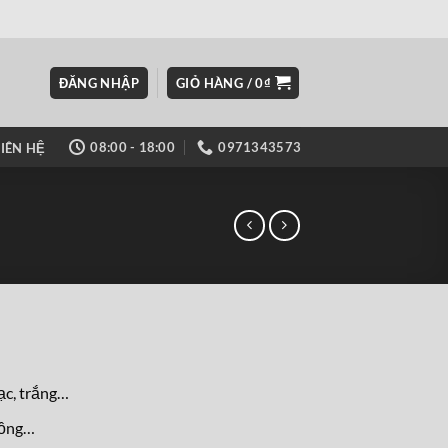
ĐĂNG NHẬP
GIỎ HÀNG /
0
₫
08:00 - 18:00
0971343573
LIÊN HỆ
ạc, trắng…
đồng…