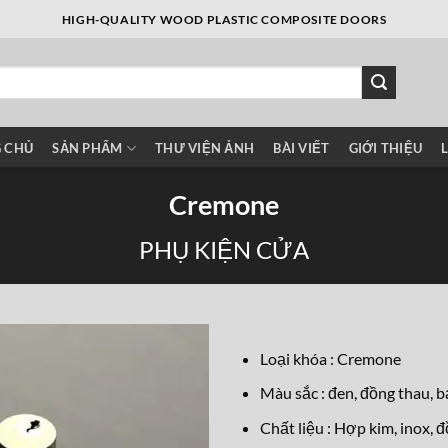
HIGH-QUALITY WOOD PLASTIC COMPOSITE DOORS
 CHỦ
SẢN PHẨM
THƯ VIỆN ẢNH
BÀI VIẾT
GIỚI THIỆU
Cremone
PHỤ KIỆN CỬA
Loại khóa : Cremone
Màu sắc : đen, đồng thau, b
Chất liệu : Hợp kim, inox, 