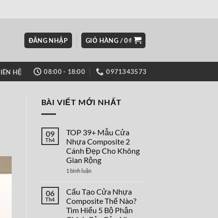
ĐĂNG NHẬP
GIỎ HÀNG /
0
₫
08:00 - 18:00
0971343573
LIÊN HỆ
BÀI VIẾT MỚI NHẤT
TOP 39+ Mẫu Cửa
09
Th4
Nhựa Composite 2
Cánh Đẹp Cho Không
Gian Rộng
ở
1 bình luận
TOP
39+
Mẫu
Cấu Tạo Cửa Nhựa
06
Cửa
Th4
Composite Thế Nào?
Nhựa
Composite
Tìm Hiểu 5 Bộ Phận
2