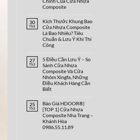
Chính Của Cửa Nhựa
Cánh
Composite
Đẹp
Cho
Không
Không
có
Gian
Kích Thước Khung Bao
30
bình
Rộng
luận
Th3
Cửa Nhựa Composite
ở
Là Bao Nhiêu? Tiêu
Cấu
Tạo
Chuẩn & Lưu Ý Khi Thi
Cửa
Công
Nhựa
Composite
Không
Thế
có
Nào?
5 Điều Cần Lưu Ý – So
27
bình
Tìm
luận
Th3
Sánh Cửa Nhựa
Hiểu
ở
5
Composite Và Cửa
Kích
Bộ
Thước
Nhôm Xingfa, Những
Phận
Khung
Chính
Điều Khách Hàng Cần
Bao
Của
Cửa
Biết
Cửa
Nhựa
Nhựa
Không
Composite
Composite
có
Là
Báo Giá HDOOR®|
25
bình
Bao
luận
Nhiêu?
Th3
[TOP 1] Cửa Nhựa
ở
Tiêu
Composite Nha Trang –
5
Chuẩn
Điều
&
Khánh Hòa
Cần
Lưu
0986.55.11.89
Lưu
Ý
Ý
Khi
Không
–
Thi
có
So