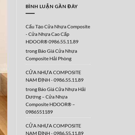
Công
bình
Sánh
BÌNH LUẬN GẦN ĐÂY
luận
Cửa
ở
Nhựa
Báo
Composite
Giá
Và
HDOOR®|
Cửa
[TOP
Cấu Tạo Cửa Nhựa Composite
Nhôm
1]
Xingfa,
Cửa
- Cửa Nhựa Cao Cấp
Những
Nhựa
Điều
Composite
HDOOR® 0986.55.11.89
Khách
Nha
Hàng
Trang
trong
Báo Giá Cửa Nhựa
Cần
–
Biết
Khánh
Composite Hải Phòng
Hòa
0986.55.11.89
CỬA NHỰA COMPOSITE
NAM ĐỊNH - 0986.55.11.89
trong
Báo Giá Cửa Nhựa Hải
Dương – Cửa Nhựa
Composite HDOOR® –
0986551189
CỬA NHỰA COMPOSITE
NAM ĐỊNH - 0986.55.11.89