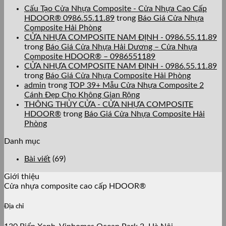
Bộ
Composite
Cần
luận
Cấu Tạo Cửa Nhựa Composite - Cửa Nhựa Cao Cấp
ở
Phận
Là
Lưu
HDOOR® 0986.55.11.89
trong
Báo Giá Cửa Nhựa
Báo
Chính
Bao
Ý
Composite Hải Phòng
Giá
Của
Nhiêu?
–
CỬA NHỰA COMPOSITE NAM ĐỊNH - 0986.55.11.89
HDOOR®|
Cửa
Tiêu
So
trong
Báo Giá Cửa Nhựa Hải Dương – Cửa Nhựa
[TOP
Nhựa
Chuẩn
Sán
Composite HDOOR® – 0986551189
1]
Composite
&
Cửa
CỬA NHỰA COMPOSITE NAM ĐỊNH - 0986.55.11.89
Cửa
Lưu
Nhự
trong
Báo Giá Cửa Nhựa Composite Hải Phòng
Nhựa
Ý
Com
admin
trong
TOP 39+ Mẫu Cửa Nhựa Composite 2
Composite
Khi
Và
Cánh Đẹp Cho Không Gian Rộng
Nha
Thi
Cửa
THÔNG THỦY CỬA - CỬA NHỰA COMPOSITE
Trang
Công
Nh
HDOOR®
trong
Báo Giá Cửa Nhựa Composite Hải
–
Xing
Phòng
Khánh
Nhữ
Hòa
Điề
Danh mục
0986.55.11.89
Khá
Hàn
Bài viết
(69)
Cần
Biết
Giới thiệu
Cửa nhựa composite cao cấp HDOOR®
Địa chỉ