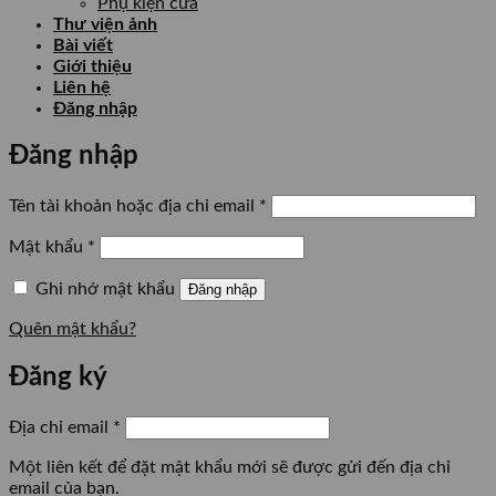
Phụ kiện cửa
Thư viện ảnh
Bài viết
Giới thiệu
Liên hệ
Đăng nhập
Đăng nhập
Bắt
Tên tài khoản hoặc địa chỉ email
*
buộc
Bắt
Mật khẩu
*
buộc
Ghi nhớ mật khẩu
Đăng nhập
Quên mật khẩu?
Đăng ký
Bắt
Địa chỉ email
*
buộc
Một liên kết để đặt mật khẩu mới sẽ được gửi đến địa chỉ
email của bạn.