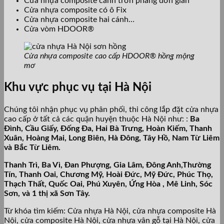
Cửa nhựa composite cánh trơn phẳng đơn giản
Cửa nhựa composite có ô Fix
Cửa nhựa composite hai cánh…
Cửa vòm HDOOR®
Cửa nhựa composite cao cấp HDOOR® hồng mộng
mơ
Khu vực phục vụ tại Hà Nội
Chúng tôi nhận phục vụ phân phối, thi công lắp đặt cửa nhựa
cao cấp ở tất cả các quận huyện thuộc Hà Nội như: :
Ba
Đình, Cầu Giấy, Đống Đa, Hai Bà Trưng, Hoàn Kiếm, Thanh
Xuân, Hoàng Mai, Long Biên, Hà Đông, Tây Hồ, Nam Từ Liêm
và Bắc Từ Liêm.
Thanh Trì, Ba Vì, Đan Phượng, Gia Lâm, Đông Anh,Thường
Tín, Thanh Oai, Chương Mỹ, Hoài Đức, Mỹ Đức, Phúc Thọ,
Thạch Thất, Quốc Oai, Phú Xuyên, Ứng Hòa , Mê Linh, Sóc
Sơn, và 1 thị xã Sơn Tây.
Từ khóa tìm kiếm: Cửa nhựa Hà Nội, cửa nhựa composite Hà
Nội, cửa composite Hà Nội, cửa nhựa vân gỗ tại Hà Nội, cửa