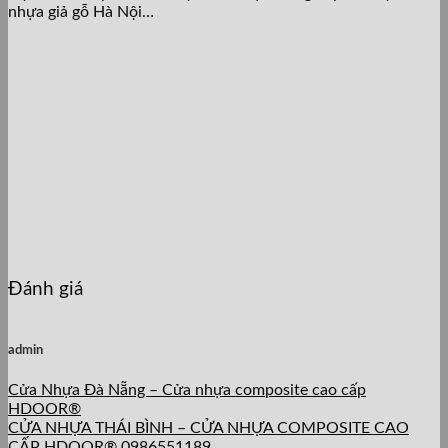
nhựa giả gỗ Hà Nội…
Đánh giá
admin
Cửa Nhựa Đà Nẵng – Cửa nhựa composite cao cấp
HDOOR®
CỬA NHỰA THÁI BÌNH – CỬA NHỰA COMPOSITE CAO
CẤP HDOOR® 0986551189