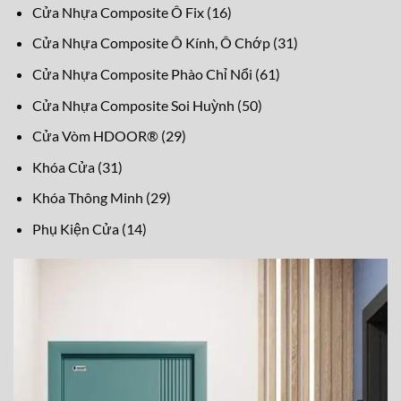
sản
16
Cửa Nhựa Composite Ô Fix
16
phẩm
sản
31
Cửa Nhựa Composite Ô Kính, Ô Chớp
31
phẩm
sản
61
Cửa Nhựa Composite Phào Chỉ Nổi
61
phẩm
sản
50
Cửa Nhựa Composite Soi Huỳnh
50
phẩm
sản
29
Cửa Vòm HDOOR®
29
phẩm
sản
31
Khóa Cửa
31
phẩm
sản
29
Khóa Thông Minh
29
phẩm
sản
14
Phụ Kiện Cửa
14
phẩm
sản
phẩm