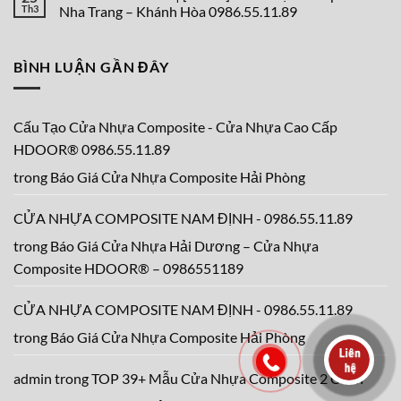
Hiểu
Bao
luận
Th3
Nha Trang – Khánh Hòa 0986.55.11.89
5
Cửa
ở
Bộ
Nhựa
5
Không
Phận
Composite
Điều
có
Chính
Là
Cần
bình
BÌNH LUẬN GẦN ĐÂY
Của
Bao
Lưu
luận
Cửa
Nhiêu?
Ý
ở
Nhựa
Tiêu
–
Báo
Composite
Chuẩn
So
Giá
&
Sánh
HDOOR®|
Lưu
Cửa
[TOP
Cấu Tạo Cửa Nhựa Composite - Cửa Nhựa Cao Cấp
Ý
Nhựa
1]
Khi
Composite
Cửa
HDOOR® 0986.55.11.89
Thi
Và
Nhựa
Công
Cửa
Composite
trong
Báo Giá Cửa Nhựa Composite Hải Phòng
Nhôm
Nha
Xingfa,
Trang
Những
–
Điều
Khánh
CỬA NHỰA COMPOSITE NAM ĐỊNH - 0986.55.11.89
Khách
Hòa
Hàng
0986.55.11.89
trong
Báo Giá Cửa Nhựa Hải Dương – Cửa Nhựa
Cần
Biết
Composite HDOOR® – 0986551189
CỬA NHỰA COMPOSITE NAM ĐỊNH - 0986.55.11.89
trong
Báo Giá Cửa Nhựa Composite Hải Phòng
admin
trong
TOP 39+ Mẫu Cửa Nhựa Composite 2 Cánh