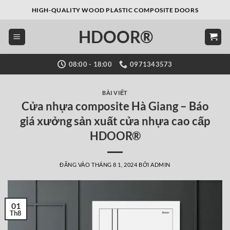
Bỏ
HIGH-QUALITY WOOD PLASTIC COMPOSITE DOORS
qua
HDOOR®
nội
dung
08:00 - 18:00
0971343573
BÀI VIẾT
Cửa nhựa composite Hà Giang – Báo
giá xưởng sản xuất cửa nhựa cao cấp
HDOOR®
ĐĂNG VÀO
THÁNG 8 1, 2024
BỞI
ADMIN
01
Th8