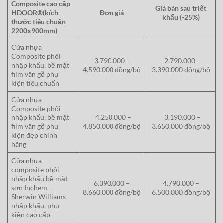
Composite cao cấp
Giá bán sau triết
HDOOR®(kích
Đơn giá
khấu (-25%)
thước tiêu chuẩn
2200x900mm)
Cửa nhựa
Composite phôi
3.790.000 –
2.790.000 –
nhập khẩu, bề mặt
4.590.000 đồng/bộ
3.390.000 đồng/bộ
film vân gỗ phụ
kiện tiêu chuẩn
Cửa nhựa
Composite phôi
nhập khẩu, bề mặt
4.250.000 –
3.190.000 –
film vân gỗ phụ
4.850.000 đồng/bộ
3.650.000 đồng/bộ
kiện đẹp chính
hãng
Cửa nhựa
composite phôi
nhập khẩu bề mặt
6.390.000 –
4.790.000 –
sơn Inchem –
8.660.000 đồng/bộ
6.500.000 đồng/bộ
Sherwin Williams
nhập khẩu, phụ
kiện cao cấp